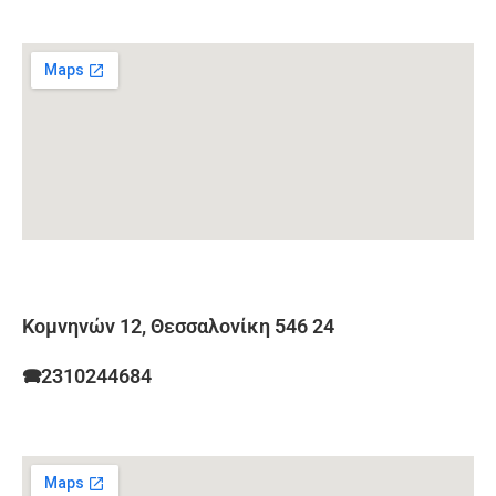
Κομνηνών 12, Θεσσαλονίκη 546 24
🕿2310244684